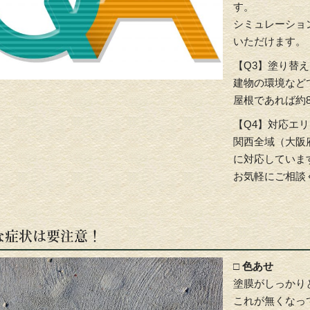
す。
シミュレーショ
いただけます。
【Q3】塗り替
建物の環境など
屋根であれば約
【Q4】対応エ
関西全域（大阪
に対応していま
お気軽にご相談
な症状は要注意！
□ 色あせ
塗膜がしっかり
これが無くなっ