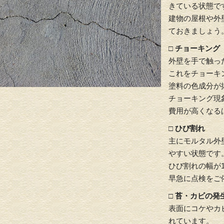
きている状態で
建物の屋根や外
ておきましょう
□ チョーキング
外壁を手で触っ
これをチョーキ
塗料の色成分が
チョーキング現
費用が高くなる
□ ひび割れ
主にモルタル外
やすい状態です
ひび割れの幅が
早急に点検をご
□ 苔・カビの発
表面にコケやカ
れています。