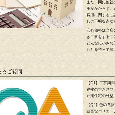
また、間に他社
用がかからず、
費用に関するご
しご不明な点な
安心価格は当店
き工事をするこ
どんなに小さな
わりを持って施
あるご質問
【Q1】工事期
建物の大きさや
戸建住宅の外壁
【Q2】色の選
豊富なバリエー