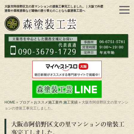
大阪市阿倍野区文の里マンションの塗装工事完工しました。｜大阪で外壁
塗装や屋根塗装など建物の塗り替えのことなら森塗装工芸へ
HOME
»
ブログ
»
おススメ施工案件
,
施工実績
»
大阪市阿倍野区文の里マンシ
ョンの塗装工事完工しました。
大阪市阿倍野区文の里マンションの塗装工
事完工しました。