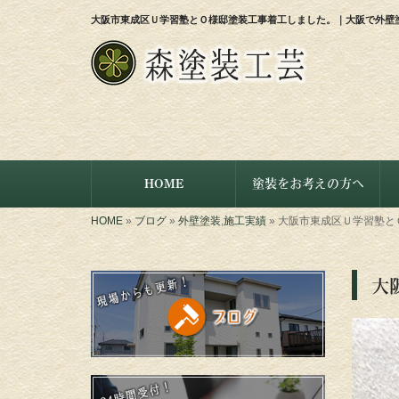
大阪市東成区Ｕ学習塾とＯ様邸塗装工事着工しました。｜大阪で外壁
HOME
塗装をお考えの方へ
HOME
»
ブログ
»
外壁塗装
,
施工実績
»
大阪市東成区Ｕ学習塾と
大