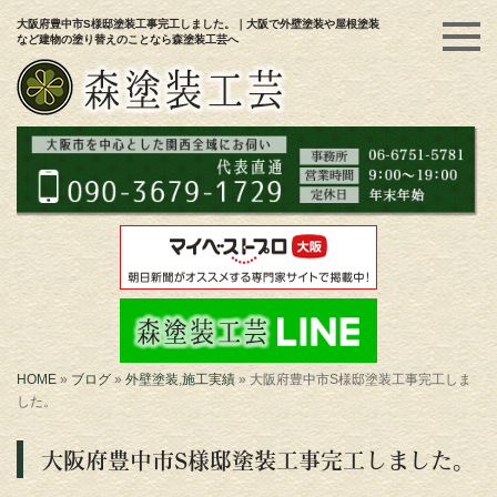
大阪府豊中市S様邸塗装工事完工しました。｜大阪で外壁塗装や屋根塗装
など建物の塗り替えのことなら森塗装工芸へ
HOME
»
ブログ
»
外壁塗装
,
施工実績
»
大阪府豊中市S様邸塗装工事完工しま
した。
大阪府豊中市S様邸塗装工事完工しました。