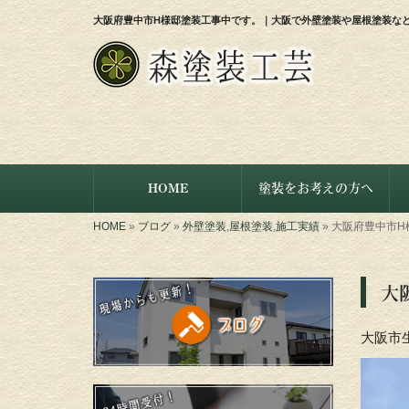
大阪府豊中市H様邸塗装工事中です。｜大阪で外壁塗装や屋根塗装な
HOME
塗装をお考えの方へ
HOME
»
ブログ
»
外壁塗装
,
屋根塗装
,
施工実績
»
大阪府豊中市H
大
大阪市