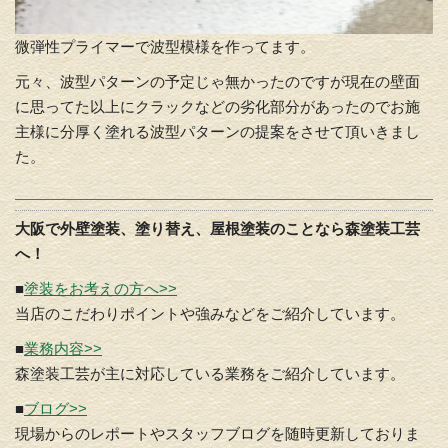
微弾性プライマーで波型模様を作ってます。
元々、波型パターンの予定じゃ無かったのですが現在の壁面
に思ってた以上にクラックなどの劣化部分があったのでお施
主様に分厚く塗れる波型パターンの提案をさせて頂いきまし
た。
大阪で外壁塗装、塗り替え、屋根塗装のことなら森塗装工芸
へ！
■
塗装をお考えの方へ>>
当店のこだわりポイントや強みなどをご紹介しています。
■
業務内容>>
森塗装工芸が主に対応している業務をご紹介しています。
■
ブログ>>
現場からのレポートやスタッフブログを随時更新しておりま