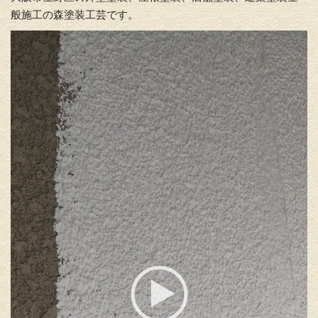
般施工の森塗装工芸です。​
動
画
プ
レ
ー
ヤ
ー