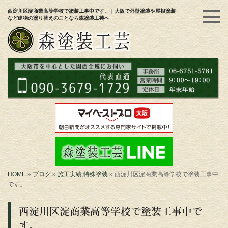
西淀川区淀商業高等学校で塗装工事中です。｜大阪で外壁塗装や屋根塗装
など建物の塗り替えのことなら森塗装工芸へ
HOME
»
ブログ
»
施工実績
,
特殊塗装
»
西淀川区淀商業高等学校で塗装工事中
です。
西淀川区淀商業高等学校で塗装工事中で
す。